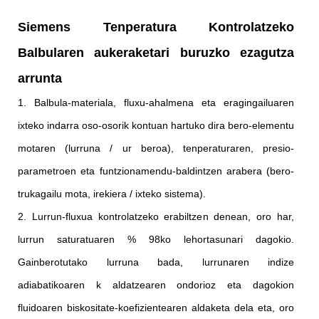
Siemens Tenperatura Kontrolatzeko
Balbularen aukeraketari buruzko ezagutza
arrunta
1. Balbula-materiala, fluxu-ahalmena eta eragingailuaren
ixteko indarra oso-osorik kontuan hartuko dira bero-elementu
motaren (lurruna / ur beroa), tenperaturaren, presio-
parametroen eta funtzionamendu-baldintzen arabera (bero-
trukagailu mota, irekiera / ixteko sistema).
2. Lurrun-fluxua kontrolatzeko erabiltzen denean, oro har,
lurrun saturatuaren % 98ko lehortasunari dagokio.
Gainberotutako lurruna bada, lurrunaren indize
adiabatikoaren k aldatzearen ondorioz eta dagokion
fluidoaren biskositate-koefizientearen aldaketa dela eta, oro