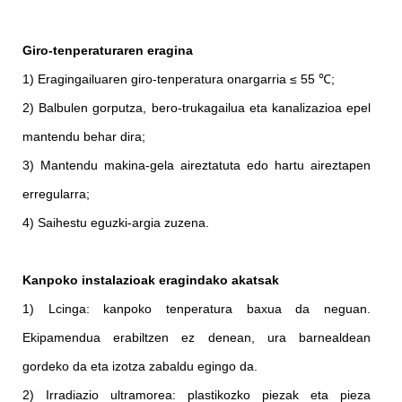
Giro-tenperaturaren eragina
1) Eragingailuaren giro-tenperatura onargarria ≤ 55 ℃;
2) Balbulen gorputza, bero-trukagailua eta kanalizazioa epel
mantendu behar dira;
3) Mantendu makina-gela aireztatuta edo hartu aireztapen
erregularra;
4) Saihestu eguzki-argia zuzena.
Kanpoko instalazioak eragindako akatsak
1) Lcinga: kanpoko tenperatura baxua da neguan.
Ekipamendua erabiltzen ez denean, ura barnealdean
gordeko da eta izotza zabaldu egingo da.
2) Irradiazio ultramorea: plastikozko piezak eta pieza