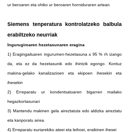
ur beroaren eta ohiko ur beroaren horniduraren artean.
Siemens tenperatura kontrolatzeko balbula
erabiltzeko neurriak
Ingurugiroaren hezetasunaren eragina
1) Eragingailuaren ingurumen-hezetasuna ≤ 95 % rh izango
da, eta ez da hezetasunik edo ihintzik egongo. Kontuz
makina-gelako kanalizazioen eta ekipoen ihesekin eta
ihesekin
2) Erreparatu ur kondentsatuaren bigarren mailako
hegazkortasunari
3) Mantendu makinen gela aireztatuta edo aldizka aireztatu
eta kanporatu airea.
4) Erreparatu euriarekiko ateei eta leihoei, eraikinen ihesei