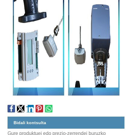
Bidali kontsulta
Gure produktuei edo prezio-zerrendei buruzko