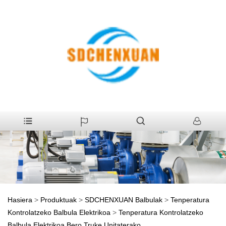
Hasiera
>
Produktuak
>
SDCHENXUAN Balbulak
>
Tenperatura
Kontrolatzeko Balbula Elektrikoa
>
Tenperatura Kontrolatzeko
Balbula Elektrikoa Bero Truke Unitaterako