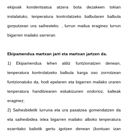
ekipoak kondentsatua atzera bota dezakeen tokian
instalatuko, tenperatura kontrolatzeko balbularen balbula
gorputzean ura saihesteko. , lurrun mailua eraginez lurrun
bigarren mailako sarreran.
Ekipamendua martxan jarri eta martxan jartzen da.
1) Ekipamendua lehen aldiz funtzionatzen denean,
tenperatura kontrolatzeko balbula karga oso zorrotzean
funtzionatuko da, hodi epelaren eta bigarren mailako uraren
tenperatura handitzearen eskakizunen ondorioz, kalteak
eraginez;
2) Saihesbidetik lurruna eta ura pasatzea gomendatzen da
eta saihesbidea ixtea bigarren mailako alboko tenperatura
ezarritako baliotik gertu igotzen denean (kontuan izan