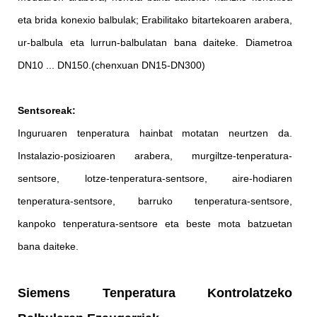
eta brida konexio balbulak; Erabilitako bitartekoaren arabera,
ur-balbula eta lurrun-balbulatan bana daiteke. Diametroa
DN10 ... DN150.(chenxuan DN15-DN300)
Sentsoreak:
Inguruaren tenperatura hainbat motatan neurtzen da.
Instalazio-posizioaren arabera, murgiltze-tenperatura-
sentsore, lotze-tenperatura-sentsore, aire-hodiaren
tenperatura-sentsore, barruko tenperatura-sentsore,
kanpoko tenperatura-sentsore eta beste mota batzuetan
bana daiteke.
Siemens Tenperatura Kontrolatzeko