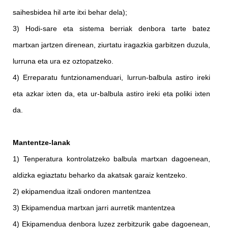
saihesbidea hil arte itxi behar dela);
3) Hodi-sare eta sistema berriak denbora tarte batez
martxan jartzen direnean, ziurtatu iragazkia garbitzen duzula,
lurruna eta ura ez oztopatzeko.
4) Erreparatu funtzionamenduari, lurrun-balbula astiro ireki
eta azkar ixten da, eta ur-balbula astiro ireki eta poliki ixten
da.
Mantentze-lanak
1) Tenperatura kontrolatzeko balbula martxan dagoenean,
aldizka egiaztatu beharko da akatsak garaiz kentzeko.
2) ekipamendua itzali ondoren mantentzea
3) Ekipamendua martxan jarri aurretik mantentzea
4) Ekipamendua denbora luzez zerbitzurik gabe dagoenean,