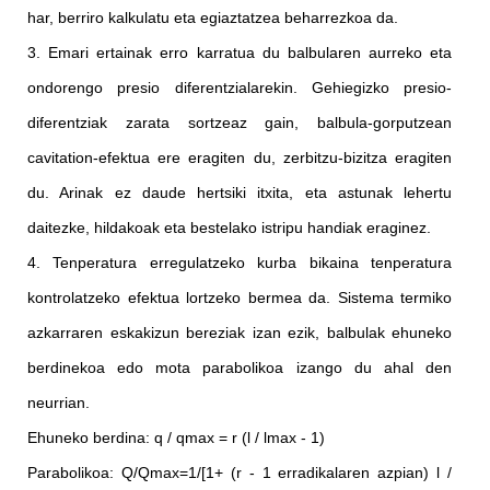
har, berriro kalkulatu eta egiaztatzea beharrezkoa da.
3. Emari ertainak erro karratua du balbularen aurreko eta
ondorengo presio diferentzialarekin. Gehiegizko presio-
diferentziak zarata sortzeaz gain, balbula-gorputzean
cavitation-efektua ere eragiten du, zerbitzu-bizitza eragiten
du. Arinak ez daude hertsiki itxita, eta astunak lehertu
daitezke, hildakoak eta bestelako istripu handiak eraginez.
4. Tenperatura erregulatzeko kurba bikaina tenperatura
kontrolatzeko efektua lortzeko bermea da. Sistema termiko
azkarraren eskakizun bereziak izan ezik, balbulak ehuneko
berdinekoa edo mota parabolikoa izango du ahal den
neurrian.
Ehuneko berdina: q / qmax = r (l / lmax - 1)
Parabolikoa: Q/Qmax=1/[1+ (r - 1 erradikalaren azpian) l /