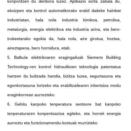
konpontzen du denbora luzez. Aplikazio sorta zabala du,
ekoizpen eta kontrol automatikorako erabil daiteke hainbat
industriatan, hala nola industria kimikoa, petrolioa,
metalurgia, energia elektrikoa eta industria arina, eta bero-
trukeetarako egokia da, hala nola, aire girotua, hoztea,
aireztapena, bero hornidura, etab.
5. Balbula elektrikoaren eragingailuak Siemens Building
Technology-ren kontrol hidraulikoen teknologia patentatua
hartzen du bultzada handia, bizitza luzea, segurtasuna eta
egonkortasuna lortzeko eta erabiltzailearen inbertsioa modu
eraginkorrean aurrezteko.
6. Gehitu kanpoko tenperatura sentsore bat kanpoko
tenperaturaren konpentsazioa egiteko, eta horrek energia
aurreztu eta funtzionamendu-kostuak murrizteko.