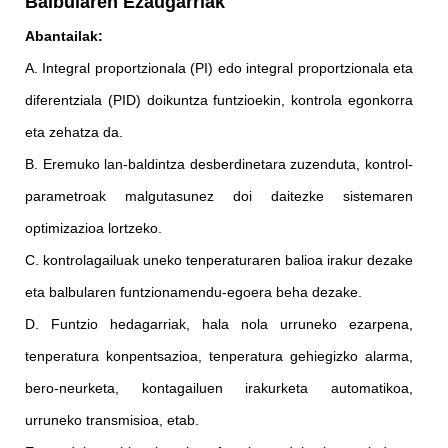
Balbularen Ezaugarriak
Abantailak:
A. Integral proportzionala (PI) edo integral proportzionala eta
diferentziala (PID) doikuntza funtzioekin, kontrola egonkorra
eta zehatza da.
B. Eremuko lan-baldintza desberdinetara zuzenduta, kontrol-
parametroak malgutasunez doi daitezke sistemaren
optimizazioa lortzeko.
C. kontrolagailuak uneko tenperaturaren balioa irakur dezake
eta balbularen funtzionamendu-egoera beha dezake.
D. Funtzio hedagarriak, hala nola urruneko ezarpena,
tenperatura konpentsazioa, tenperatura gehiegizko alarma,
bero-neurketa, kontagailuen irakurketa automatikoa,
urruneko transmisioa, etab.