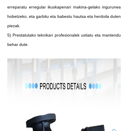
erreparatu erregular ikuskapenari makina-gelako ingurunea
hobetzeko, eta garbitu eta babestu hautsa eta herdoila duten
piezak.
5) Prestatutako teknikari profesionalek ustiatu eta mantendu
behar dute.