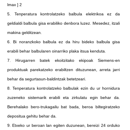
lmax ] 2
5. Tenperatura kontrolatzeko balbula elektrikoa ez da
geldialdi balbula gisa erabiliko denbora luzez. Mesedez, itzali
makina gelditzean.
6. Bi noranzkoko balbula ez da hiru bideko balbula gisa
erabili behar balbularen oinarriko plaka itsua kenduta.
7. Hirugarren batek ekoitzitako ekipoak Siemens-en
produktuak parekatzeko erabiltzen dituzunean, arreta jarri
behar da segurtasun-baldintzak betetzeari.
8. Tenperatura kontrolatzeko balbulak ezin du ur hornidura
zuzeneko sistemarik erabili eta zirkulatu egin behar da.
Berehalako bero-trukagailu bat bada, beroa biltegiratzeko
depositua gehitu behar da.
9. Etxeko ur beroan lan egiten duzunean, bereizi 24 orduko