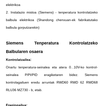
elektrikoa
2. Instalazio mistoa (Siemens) - tenperatura kontrolatzeko
balbula elektrikoa (Shandong chenxuan-ek fabrikatutako
balbula gorputzarekin)
Siemens Tenperatura Kontrolatzeko
Balbularen osaera
Kontrolatzailea:
Onartu tenperatura-seinalea eta atera 0...10V-ko kontrol-
seinalea P/PI/PID eragiketaren bidez. Siemens
kontrolagailuen eredu arruntak RWD60 RWD 62 RWD68
RLU36 MZ730 - b, etab.
Eragingailua: