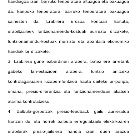
handiagoa izan, barruko tenperatura altuagoa eta baxuagoa
da. kanpoko tenperatura, barruko tenperatura baxuagoa
saihesten da. Erabilera erosoa kontuan hartuta,
erabiltzaileek funtzionamendu-kostuak aurreztu ditzakete,
funtzionamendu-kostuak murriztu eta abantaila ekonomiko
handiak lor ditzakete.
3. Erabilera gune ezberdinen arabera, batez ere arretarik
gabeko lan-estazioen arabera, funtzio anitzeko
kontrolagailuaren luzapen-funtzioa hauta daiteke ur-ponpa,
emaria, presio-diferentzia eta funtzionamenduan akatsen
alarma kontrolatzeko.
4. Balbula-gorputzak presio-feedback gailu aurreratua
hartzen du, eta horrek balbula erregulatzaile elektrikoaren
erabilerak presio-jaitsiera handia izan duen arazoa