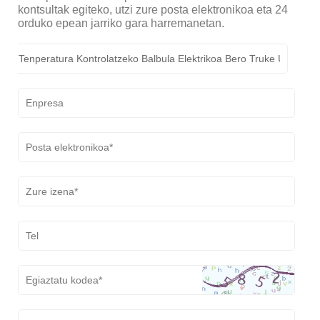
kontsultak egiteko, utzi zure posta elektronikoa eta 24
orduko epean jarriko gara harremanetan.