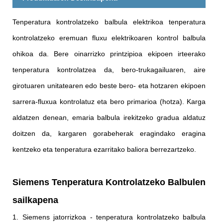
Tenperatura kontrolatzeko balbula elektrikoa tenperatura
kontrolatzeko eremuan fluxu elektrikoaren kontrol balbula
ohikoa da. Bere oinarrizko printzipioa ekipoen irteerako
tenperatura kontrolatzea da, bero-trukagailuaren, aire
girotuaren unitatearen edo beste bero- eta hotzaren ekipoen
sarrera-fluxua kontrolatuz eta bero primarioa (hotza). Karga
aldatzen denean, emaria balbula irekitzeko gradua aldatuz
doitzen da, kargaren gorabeherak eragindako eragina
kentzeko eta tenperatura ezarritako baliora berrezartzeko.
Siemens Tenperatura Kontrolatzeko Balbulen
sailkapena
1. Siemens jatorrizkoa - tenperatura kontrolatzeko balbula