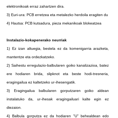
elektronikoak erraz zahartzen dira.
3) Euri-ura: PCB erretzea eta metalezko herdoila eragiten du
4) Hautsa: PCB kutsadura, pieza mekanikoak blokeatzea
Instalazio-kokapenerako neurriak
1) Ez izan altuegia, bestela ez da komenigarria arazketa,
mantentze eta ordezkatzeko.
2) Saihestu erregulazio-balbularen goiko kanalizazioa, batez
ere hodiaren brida, slipknot eta beste hodi-tresneria,
eragingailua ez kaltetzeko ur-ihesengatik.
3) Eragingailua balbularen gorputzaren goiko aldean
instalatuko da, ur-ihesak eragingailuari kalte egin ez
diezaion.
4) Balbula gorputza ez da hodiaren "U" behealdean edo