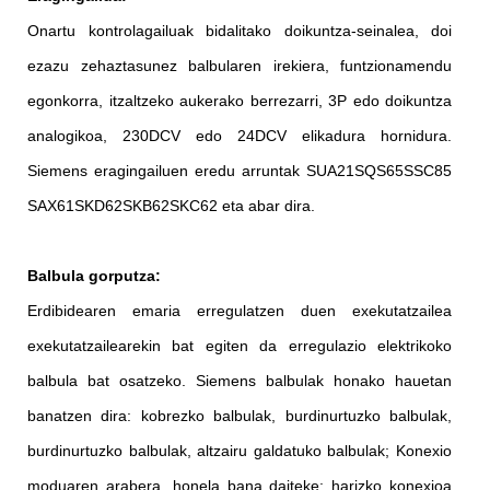
Onartu kontrolagailuak bidalitako doikuntza-seinalea, doi
ezazu zehaztasunez balbularen irekiera, funtzionamendu
egonkorra, itzaltzeko aukerako berrezarri, 3P edo doikuntza
analogikoa, 230DCV edo 24DCV elikadura hornidura.
Siemens eragingailuen eredu arruntak SUA21SQS65SSC85
SAX61SKD62SKB62SKC62 eta abar dira.
Balbula gorputza:
Erdibidearen emaria erregulatzen duen exekutatzailea
exekutatzailearekin bat egiten da erregulazio elektrikoko
balbula bat osatzeko. Siemens balbulak honako hauetan
banatzen dira: kobrezko balbulak, burdinurtuzko balbulak,
burdinurtuzko balbulak, altzairu galdatuko balbulak; Konexio
moduaren arabera, honela bana daiteke: harizko konexioa