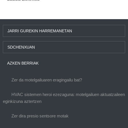
JARRI GUREKIN HARREMANETAN
SDCHENXUAN
AZKEN BERRIAK
Zer da motelgailuaren eragingailu bat?
HVAC sistemen heroi ezezaguna: motelgailuen aktuatzaileen
eginkizuna aztertzen
Zer dira presio sentsore motak