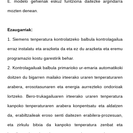
E. modelo gehienak eskuz funtziona daitezke argindarra
mozten denean.
Ezaugarriak:
1. Siemens tenperatura kontrolatzeko balbula kontrolagailua
erraz instalatu eta arazketa da eta ez du arazketa eta eremu
programazio kostu garestirik behar.
2. Kontrolagailuak balbula primarioko ur-emaria automatikoki
doitzen du bigarren mailako irteerako uraren tenperaturaren
arabera, erosotasunaren eta energia aurrezteko ondorioak
lortzeko. Bero-trukagailuaren irteerako uraren tenperatura
kanpoko tenperaturaren arabera konpentsatu eta aldatzen
da, erabiltzaileak eroso senti daitezen erabilera-prozesuan,
eta zirkulu bitxia da kanpoko tenperatura zenbat eta