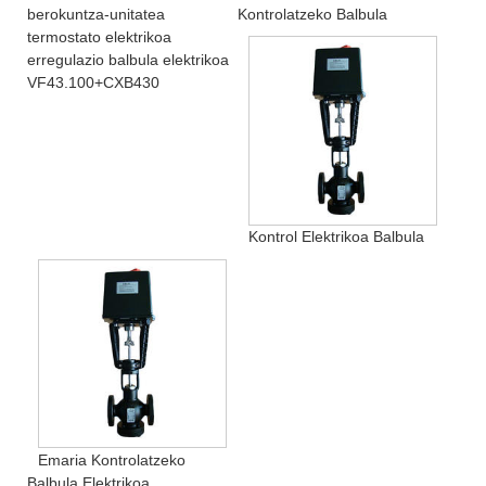
berokuntza-unitatea
Kontrolatzeko Balbula
termostato elektrikoa
erregulazio balbula elektrikoa
VF43.100+CXB430
Kontrol Elektrikoa Balbula
Emaria Kontrolatzeko
Balbula Elektrikoa