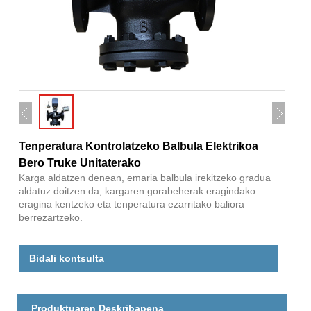
Tenperatura Kontrolatzeko Balbula Elektrikoa
Bero Truke Unitaterako
Karga aldatzen denean, emaria balbula irekitzeko gradua
aldatuz doitzen da, kargaren gorabeherak eragindako
eragina kentzeko eta tenperatura ezarritako baliora
berrezartzeko.
Bidali kontsulta
Produktuaren Deskribapena