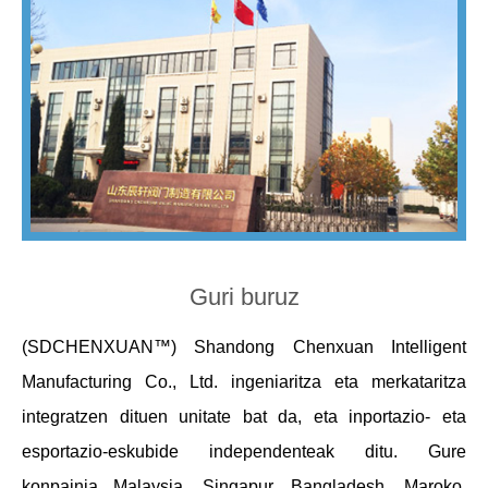
Guri buruz
(SDCHENXUAN™) Shandong Chenxuan Intelligent
Manufacturing Co., Ltd. ingeniaritza eta merkataritza
integratzen dituen unitate bat da, eta inportazio- eta
esportazio-eskubide independenteak ditu. Gure
konpainia Malaysia, Singapur, Bangladesh, Maroko,