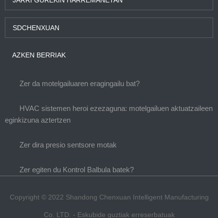
JARRI GUREKIN HARREMANETAN
SDCHENXUAN
AZKEN BERRIAK
Zer da motelgailuaren eragingailu bat?
HVAC sistemen heroi ezezaguna: motelgailuen aktuatzaileen
eginkizuna aztertzen
Zer dira presio sentsore motak
Zer egiten du Kontrol Balbula batek?
Copyright © 2022 Shandong Chenxuan Intelligent Manufacturing
Co. LTD. - Eskubide guztiak erreserbatuak