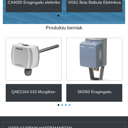
CX4000 Eragingailu elektriko
VG61 Bola Balbula Elektrikoa
mekanikoa 4000 N 40 MM-
ko trazua duten
Produktu berriak
balbuletarako
QAE2164.010 Murgiltze-
SKD60 Eragingailu
tenperatura-sentsorea 100
elektrohidraulikoa
mm DC 0...10 V