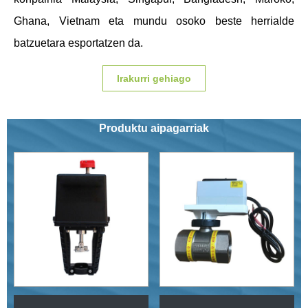
Ghana, Vietnam eta mundu osoko beste herrialde
batzuetara esportatzen da.
Irakurri gehiago
Produktu aipagarriak